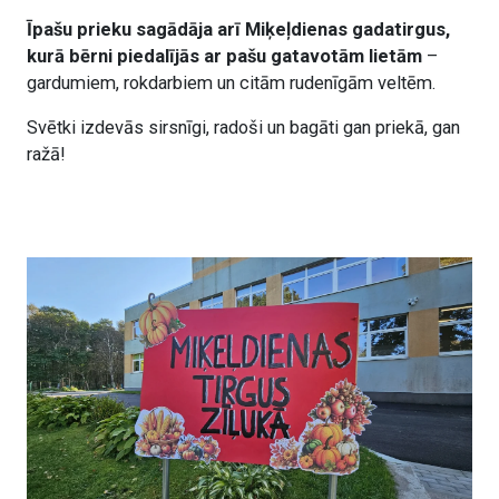
Īpašu prieku sagādāja arī Miķeļdienas gadatirgus,
kurā bērni piedalījās ar pašu gatavotām lietām
–
gardumiem, rokdarbiem un citām rudenīgām veltēm.
Svētki izdevās sirsnīgi, radoši un bagāti gan priekā, gan
ražā!