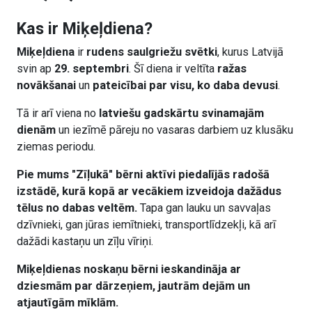
Kas ir Miķeļdiena?
Miķeļdiena
ir
rudens saulgriežu svētki
, kurus Latvijā
svin ap
29. septembri
. Šī diena ir veltīta
ražas
novākšanai
un
pateicībai par visu, ko daba devusi
.
Tā ir arī viena no
latviešu gadskārtu svinamajām
dienām
un iezīmē pāreju no vasaras darbiem uz klusāku
ziemas periodu.
Pie mums "Zīļukā" bērni aktīvi piedalījās radošā
izstādē, kurā kopā ar vecākiem izveidoja dažādus
tēlus no dabas veltēm.
Tapa gan lauku un savvaļas
dzīvnieki, gan jūras iemītnieki, transportlīdzekļi, kā arī
dažādi kastaņu un zīļu vīriņi.
Miķeļdienas noskaņu bērni ieskandināja ar
dziesmām par dārzeņiem, jautrām dejām un
atjautīgām mīklām.