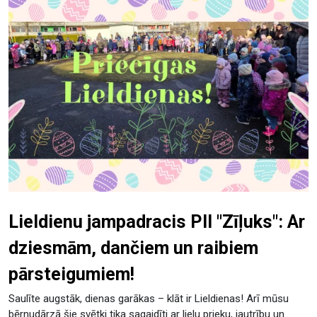
Lieldienu jampadracis PII "Zīļuks": Ar
dziesmām, dančiem un raibiem
pārsteigumiem!
Saulīte augstāk, dienas garākas – klāt ir Lieldienas! Arī mūsu
bērnudārzā šie svētki tika sagaidīti ar lielu prieku, jautrību un