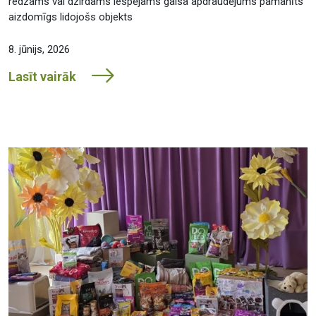
redzams vai dzirdams iespējams gaisa apdraudējums pamanīts
aizdomīgs lidojošs objekts
8. jūnijs, 2026
Lasīt vairāk