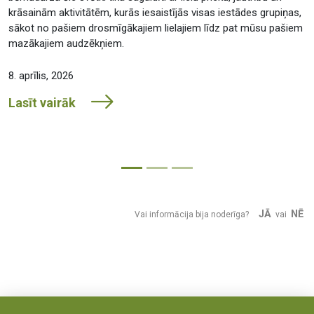
krāsainām aktivitātēm, kurās iesaistījās visas iestādes grupiņas,
sākot no pašiem drosmīgākajiem lielajiem līdz pat mūsu pašiem
mazākajiem audzēkņiem.
8. aprīlis, 2026
Lasīt vairāk
JĀ
NĒ
Vai informācija bija noderīga?
vai