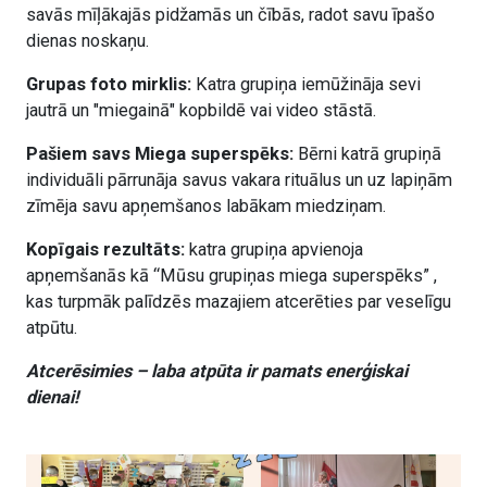
savās mīļākajās pidžamās un čībās, radot savu īpašo
dienas noskaņu.
Grupas foto mirklis:
Katra grupiņa iemūžināja sevi
jautrā un "miegainā" kopbildē vai video stāstā.
Pašiem savs Miega superspēks:
Bērni katrā grupiņā
individuāli pārrunāja savus vakara rituālus un uz lapiņām
zīmēja savu apņemšanos labākam miedziņam.
Kopīgais rezultāts:
katra grupiņa apvienoja
apņemšanās kā “Mūsu grupiņas miega superspēks”
,
kas turpmāk palīdzēs mazajiem atcerēties par veselīgu
atpūtu.
Atcerēsimies – laba atpūta ir pamats enerģiskai
dienai!