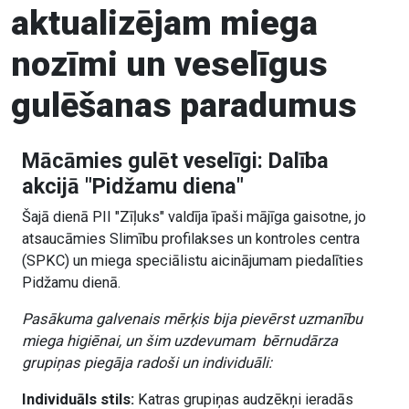
aktualizējam miega
nozīmi un veselīgus
gulēšanas paradumus
Mācāmies gulēt veselīgi: Dalība
akcijā "Pidžamu diena"
Šajā dienā PII "Zīļuks" valdīja īpaši mājīga gaisotne, jo
atsaucāmies Slimību profilakses un kontroles centra
(SPKC) un miega speciālistu aicinājumam piedalīties
Pidžamu dienā.
Pasākuma galvenais mērķis bija pievērst uzmanību
miega higiēnai, un šim uzdevumam
bērnudārza
grupiņas piegāja radoši un individuāli:
Individuāls stils:
Katras grupiņas audzēkņi ieradās